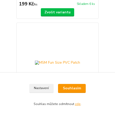
199 Kč
Skladem 6 ks
/
ks
Zvolit variantu
Souhlasím
Nastavení
Souhlas můžete odmítnout
zde
.
MSM Fun Size PVC Patch
150 Kč
Skladem 9 ks
/
ks