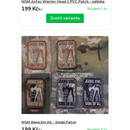
MSM Aztec Warrior Head 1 PVC Patch - nášivka
199 Kč
Skladem 1 ks
/
ks
Zvolit variantu
MSM Bang Em All - Small Patch
199 Kč
Skladem 6 ks