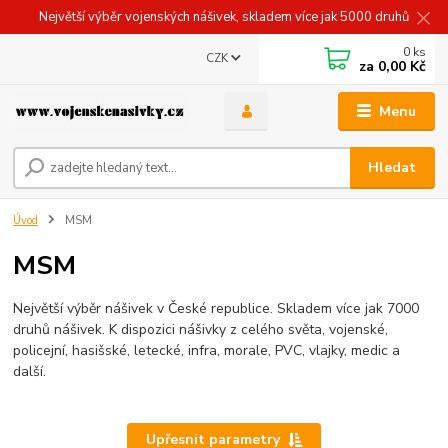
Největší výběr vojenských nášivek, skladem více jak 5000 druhů
0
ks
CZK
za
0,00 Kč
Menu
Hledat
Úvod
MSM
MSM
Největší výběr nášivek v České republice. Skladem více jak 7000
druhů nášivek. K dispozici nášivky z celého světa, vojenské,
policejní, hasišské, letecké, infra, morale, PVC, vlajky, medic a
další.
Upřesnit parametry