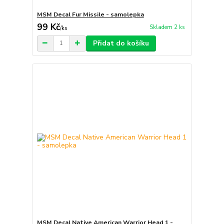
MSM Decal Fur Missile - samolepka
99 Kč
Skladem 2 ks
/
ks
Přidat do košíku
MSM Decal Native American Warrior Head 1 -