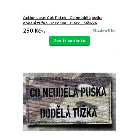
Action LaserCut Patch - Co neudělá puška,
dodělá tužka - Medium - Black - nášivka
250 Kč
Skladem 5 ks
/
ks
Zvolit variantu