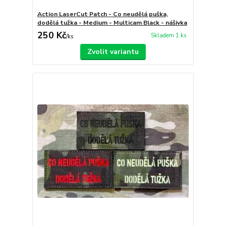
Action LaserCut Patch - Co neudělá puška,
dodělá tužka - Medium - Multicam Black - nášivka
250 Kč
Skladem 1 ks
/
ks
Zvolit variantu