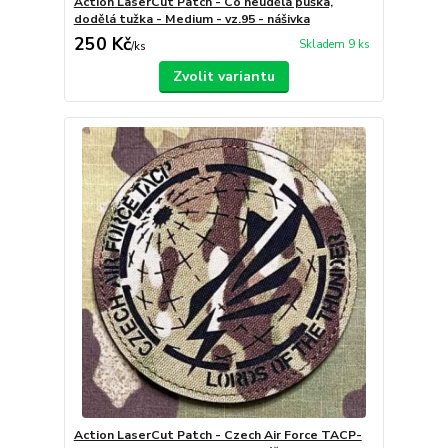
Action LaserCut Patch - Co neudělá puška,
dodělá tužka - Medium - vz.95 - nášivka
250 Kč
Skladem 9 ks
/
ks
Zvolit variantu
Action LaserCut Patch - Czech Air Force TACP-