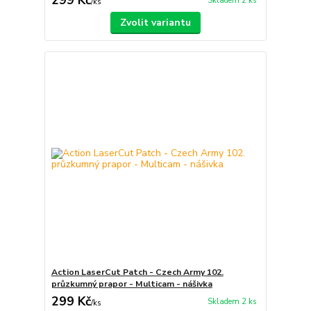
299 Kč
Skladem 2 ks
/
ks
Zvolit variantu
Action LaserCut Patch - Czech Army 102.
průzkumný prapor - Multicam - nášivka
299 Kč
Skladem 2 ks
/
ks