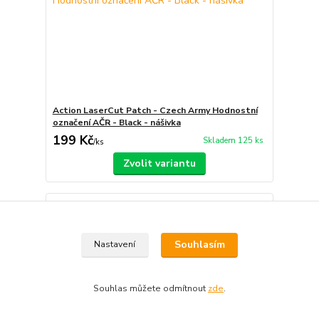
Action LaserCut Patch - Czech Army Hodnostní
označení AČR - Black - nášivka
199 Kč
Skladem 125 ks
/
ks
Zvolit variantu
Souhlasím
Nastavení
Souhlas můžete odmítnout
zde
.