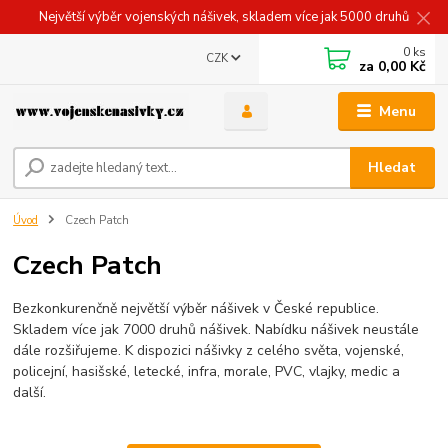
Největší výběr vojenských nášivek, skladem více jak 5000 druhů
0
ks
CZK
za
0,00 Kč
Menu
Hledat
Úvod
Czech Patch
Czech Patch
Bezkonkurenčně největší výběr nášivek v České republice.
Skladem více jak 7000 druhů nášivek. Nabídku nášivek neustále
dále rozšiřujeme. K dispozici nášivky z celého světa, vojenské,
policejní, hasišské, letecké, infra, morale, PVC, vlajky, medic a
další.