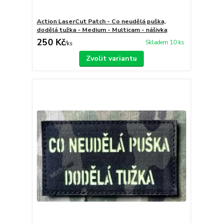
Action LaserCut Patch - Co neudělá puška,
dodělá tužka - Medium - Multicam - nášivka
250 Kč
Skladem 10 ks
/
ks
Zvolit variantu