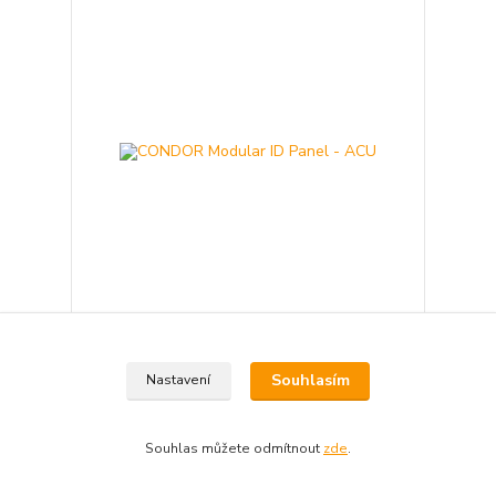
CONDOR Modular ID Panel - ACU
280 Kč
Skladem 1 ks
/
ks
Souhlasím
Nastavení
Přidat do košíku
Souhlas můžete odmítnout
zde
.