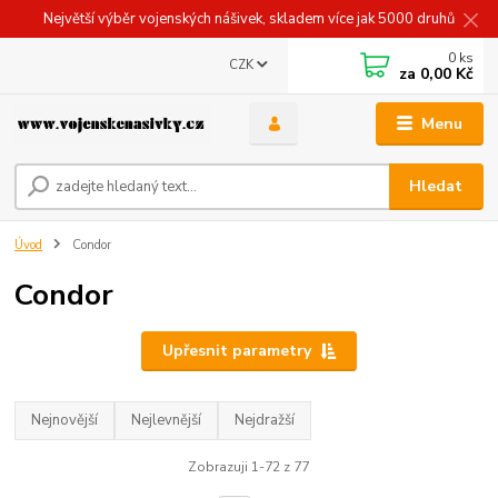
Největší výběr vojenských nášivek, skladem více jak 5000 druhů
0
ks
CZK
za
0,00 Kč
Menu
Hledat
Úvod
Condor
Condor
Upřesnit parametry
Nejnovější
Nejlevnější
Nejdražší
Zobrazuji 1-72 z 77