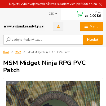
Největší výběr vojenských nášivek, skladem více jak 5000 druhů
0
ks
CZK
za
0,00 Kč
Menu
Hledat
Úvod
MSM
MSM Midget Ninja RPG PVC Patch
MSM Midget Ninja RPG PVC
Patch