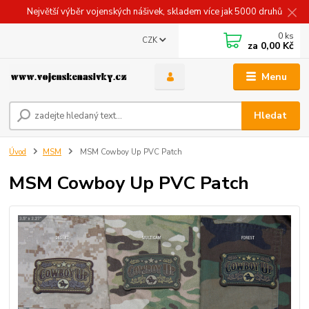
Největší výběr vojenských nášivek, skladem více jak 5000 druhů
0
ks
CZK
za
0,00 Kč
Menu
Hledat
Úvod
MSM
MSM Cowboy Up PVC Patch
MSM Cowboy Up PVC Patch