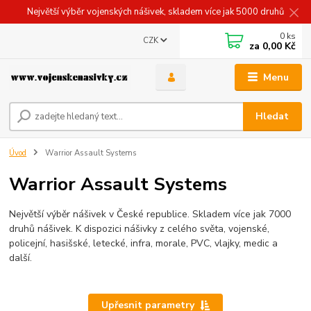
Největší výběr vojenských nášivek, skladem více jak 5000 druhů
0
ks
CZK
za
0,00 Kč
Menu
Hledat
Úvod
Warrior Assault Systems
Warrior Assault Systems
Největší výběr nášivek v České republice. Skladem více jak 7000
druhů nášivek. K dispozici nášivky z celého světa, vojenské,
policejní, hasišské, letecké, infra, morale, PVC, vlajky, medic a
další.
Upřesnit parametry