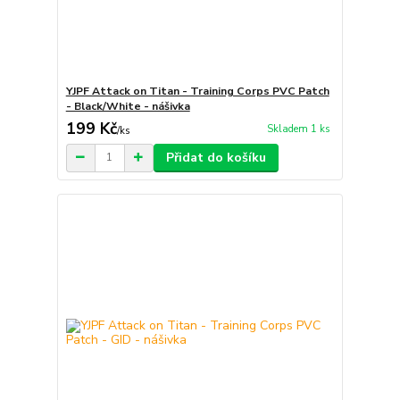
YJPF Attack on Titan - Training Corps PVC Patch
- Black/White - nášivka
199 Kč
Skladem 1 ks
/
ks
Přidat do košíku