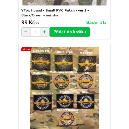
YFox Hound - Small PVC Patch - ver.1 -
Black/Green - nášivka
99 Kč
Skladem 2 ks
/
ks
Přidat do košíku
Akce