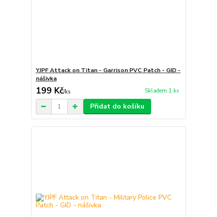
YJPF Attack on Titan - Garrison PVC Patch - GID -
nášivka
199 Kč
Skladem 1 ks
/
ks
Přidat do košíku