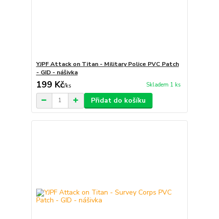
YJPF Attack on Titan - Military Police PVC Patch
- GID - nášivka
199 Kč
Skladem 1 ks
/
ks
Přidat do košíku