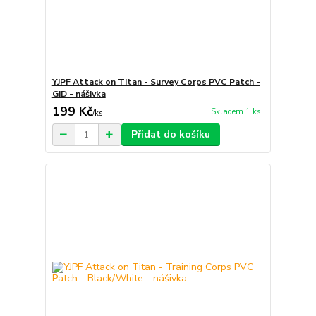
YJPF Attack on Titan - Survey Corps PVC Patch -
GID - nášivka
199 Kč
Skladem 1 ks
/
ks
Přidat do košíku