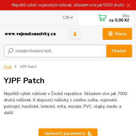
Největší výběr vojenských nášivek, skladem více jak 5000 druhů
0
ks
CZK
za
0,00 Kč
Menu
Hledat
Úvod
YJPF Patch
YJPF Patch
Největší výběr nášivek v České republice. Skladem více jak 7000
druhů nášivek. K dispozici nášivky z celého světa, vojenské,
policejní, hasišské, letecké, infra, morale, PVC, vlajky, medic a
další.
Upřesnit parametry