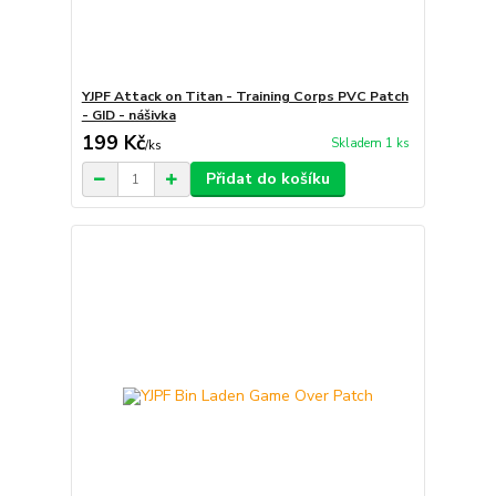
YJPF Attack on Titan - Training Corps PVC Patch
- GID - nášivka
199 Kč
Skladem 1 ks
/
ks
Přidat do košíku