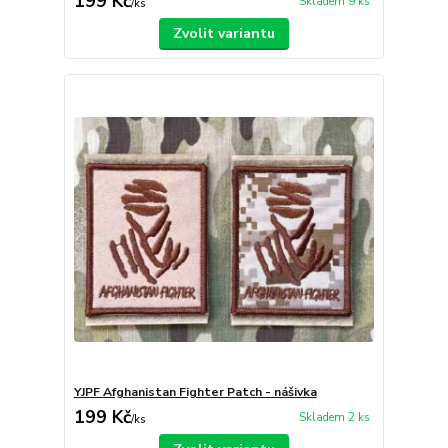
199 Kč
Skladem 9 ks
/
ks
Zvolit variantu
YJPF Afghanistan Fighter Patch - nášivka
199 Kč
Skladem 2 ks
/
ks