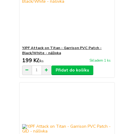
YJPF Attack on Titan - Garrison PVC Patch -
Black/White - nášivka
199 Kč
Skladem 1 ks
/
ks
Přidat do košíku