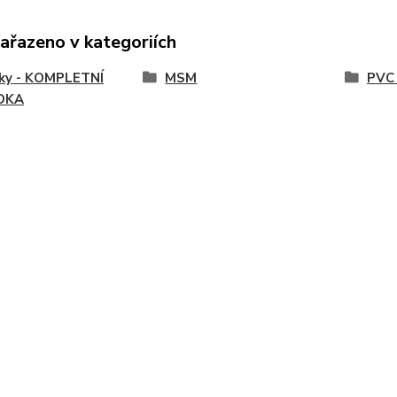
zařazeno v kategoriích
vky - KOMPLETNÍ
MSM
PVC 
DKA