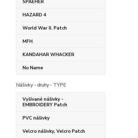
SPAEHER
HAZARD 4
World War II. Patch
MFH
KANDAHAR​ WHACKER
No Name
Nášivky - druhy - TYPE
Vyšívané nášivky -
EMBROIDERY Patch
PVC nášivky
Velcro nášivky, Velcro Patch