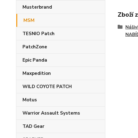
Musterbrand
Zboží 
MSM
Náši
TESNIO Patch
NABÍ
PatchZone
Epic Panda
Maxpedition
WILD COYOTE PATCH
Motus
Warrior Assault Systems
TAD Gear