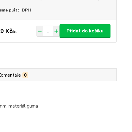
sme plátci DPH
9 Kč
Přidat do košíku
/
ks
Komentáře
0
 mm, materiál guma