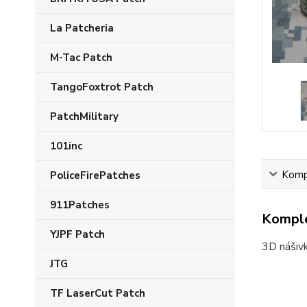
La Patcheria
M-Tac Patch
TangoFoxtrot Patch
PatchMilitary
101inc
Kompl
PoliceFirePatches
911Patches
Komple
YJPF Patch
3D nášivk
JTG
TF LaserCut Patch