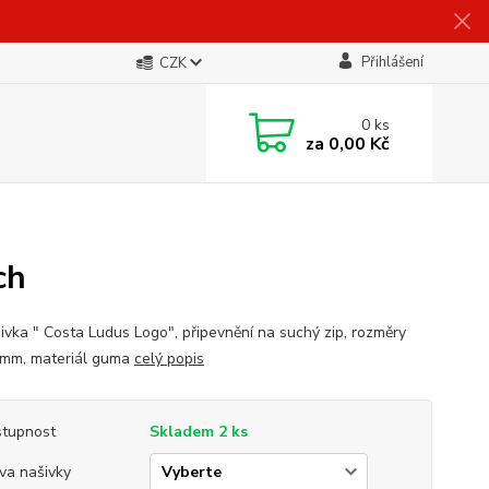
Přihlášení
CZK
0
ks
za
0,00 Kč
ch
ivka " Costa Ludus Logo", připevnění na suchý zip, rozměry
mm, materiál guma
celý popis
tupnost
Skladem 2 ks
va našivky