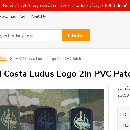
Největší výběr vojenských nášivek, skladem více jak 5000 druhů
Reklamační řád
Kontakty
Hledat
MSM
MSM Costa Ludus Logo 2in PVC Patch
Costa Ludus Logo 2in PVC Pat
3D náš
25x50 
Dos
Bar