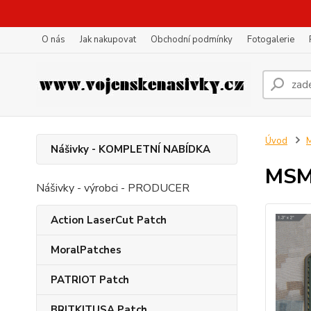
O nás
Jak nakupovat
Obchodní podmínky
Fotogalerie
Úvod
Nášivky - KOMPLETNÍ NABÍDKA
MSM 
Nášivky - výrobci - PRODUCER
Action LaserCut Patch
MoralPatches
PATRIOT Patch
BRITKITUSA Patch