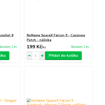
siaSat 8
NoName SpaceX Falcon 9 - Cassiope
Patch - nášivka
199 Kč
Skladem 1 ks
Skladem 1 ks
/
ks
šíku
Přidat do košíku