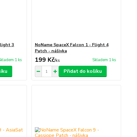
light 3
NoName SpaceX Falcon 1 - Flight 4
Patch - nášivka
199 Kč
Skladem 1 ks
Skladem 1 ks
/
ks
šíku
Přidat do košíku