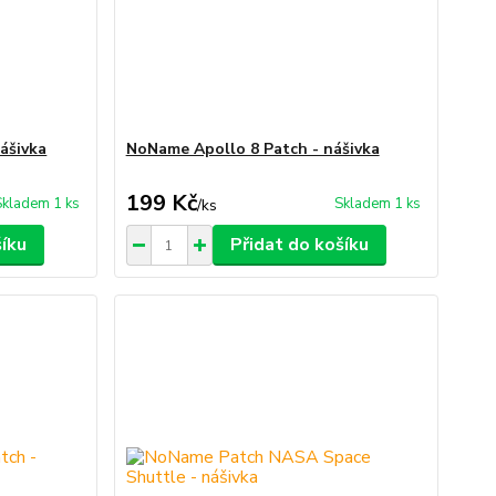
ášivka
NoName Apollo 8 Patch - nášivka
199 Kč
Skladem 1 ks
Skladem 1 ks
/
ks
šíku
Přidat do košíku