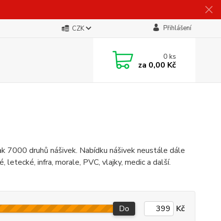
Přihlášení
CZK
0
ks
za
0,00 Kč
ak 7000 druhů nášivek. Nabídku nášivek neustále dále
, letecké, infra, morale, PVC, vlajky, medic a další.
Do
Kč