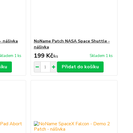
- nášivka
NoName Patch NASA Space Shuttle -
nášivka
199 Kč
Skladem 1 ks
Skladem 1 ks
/
ks
šíku
Přidat do košíku