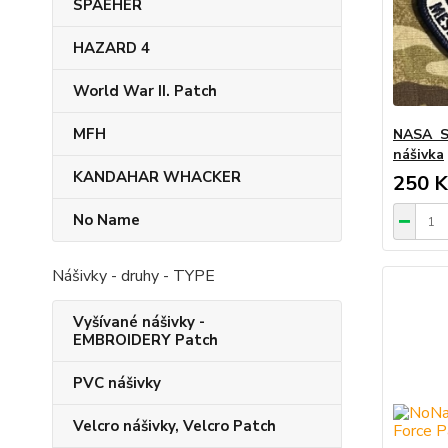
SPAEHER
HAZARD 4
World War II. Patch
MFH
NASA Sp
nášivka
KANDAHAR​ WHACKER
250 K
No Name
Nášivky - druhy - TYPE
Vyšívané nášivky -
EMBROIDERY Patch
PVC nášivky
Velcro nášivky, Velcro Patch