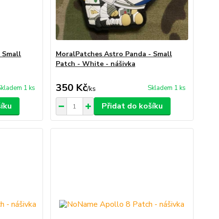
 Small
MoralPatches Astro Panda - Small
Patch - White - nášivka
350 Kč
Skladem 1 ks
Skladem 1 ks
/
ks
šíku
Přidat do košíku