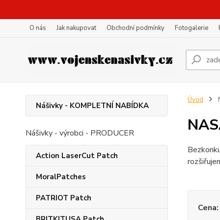
O nás
Jak nakupovat
Obchodní podmínky
Fotogalerie
Úvod
N
Nášivky - KOMPLETNÍ NABÍDKA
NASA
Nášivky - výrobci - PRODUCER
Bezkonkur
Action LaserCut Patch
rozšiřujem
MoralPatches
PATRIOT Patch
Cena:
BRITKITUSA Patch