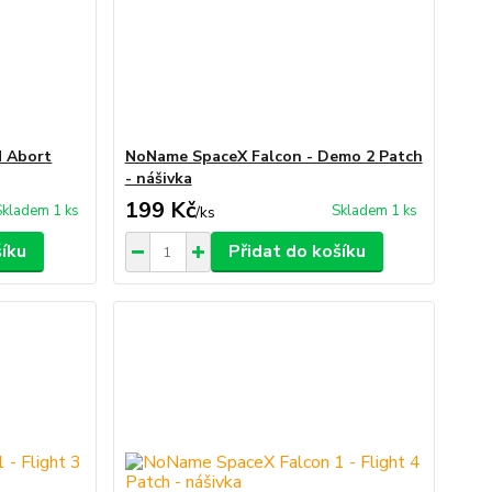
 Abort
NoName SpaceX Falcon - Demo 2 Patch
- nášivka
199 Kč
Skladem 1 ks
Skladem 1 ks
/
ks
šíku
Přidat do košíku