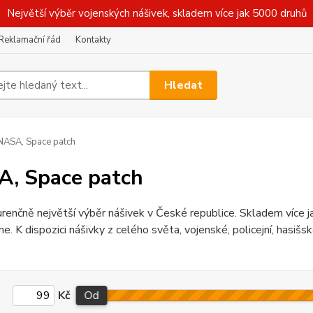
Největší výběr vojenských nášivek, skladem více jak 5000 druhů
Reklamační řád
Kontakty
Hledat
ASA, Space patch
, Space patch
enčně největší výběr nášivek v České republice. Skladem více j
e. K dispozici nášivky z celého světa, vojenské, policejní, hasišské
Kč
Od