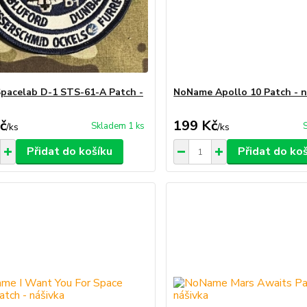
acelab D-1 STS-61-A Patch -
NoName Apollo 10 Patch - n
č
199 Kč
Skladem 1 ks
/
ks
/
ks
Přidat do košíku
Přidat do ko