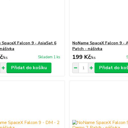
SpaceX Falcon 9 - AsiaSat 6
NoName SpaceX Falcon 9 - A
 nášivka
Patch - nášivka
č
199 Kč
Skladem 1 ks
/
ks
/
ks
Přidat do košíku
Přidat do ko