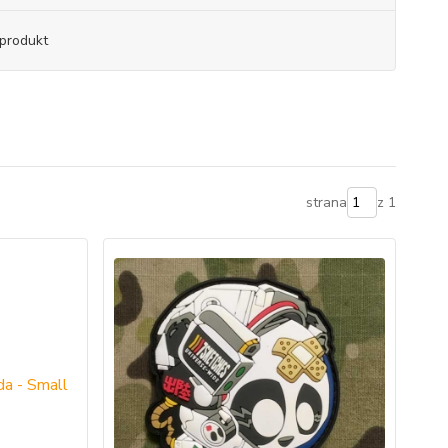
produkt
strana
z 1