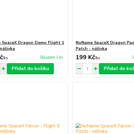
 SpaceX Dragon Demo Flight 1
NoName SpaceX Dragon Pad
 nášivka
Patch - nášivka
č
199 Kč
Skladem 1 ks
/
ks
/
ks
Přidat do košíku
Přidat do ko