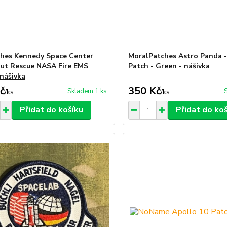
hes Kennedy Space Center
MoralPatches Astro Panda -
ut Rescue NASA Fire EMS
Patch - Green - nášivka
 nášivka
č
350 Kč
Skladem 1 ks
/
ks
/
ks
Přidat do košíku
Přidat do ko