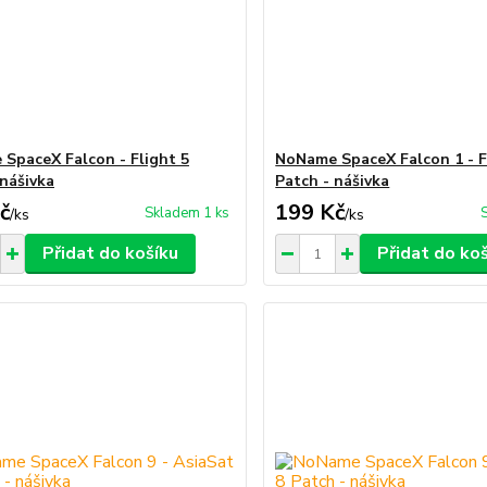
SpaceX Falcon - Flight 5
NoName SpaceX Falcon 1 - F
 nášivka
Patch - nášivka
č
199 Kč
Skladem 1 ks
/
ks
/
ks
Přidat do košíku
Přidat do ko