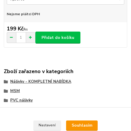
Nejsme plátci DPH
199 Kč
/
ks
Přidat do košíku
Zboží zařazeno v kategoriích
Nášivky - KOMPLETNÍ NABÍDKA
MSM
PVC nášivky
Velcro nášivky, Velcro Patch
Souhlasím
Nastavení