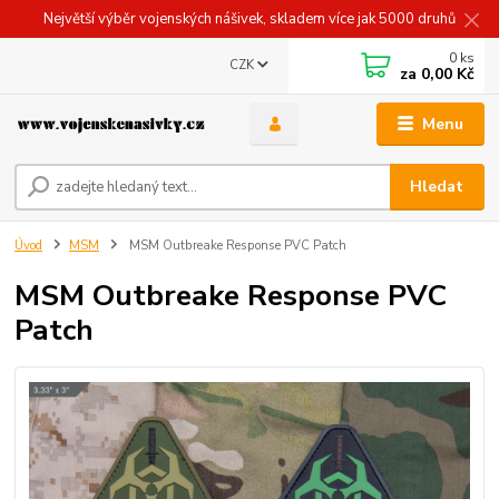
Největší výběr vojenských nášivek, skladem více jak 5000 druhů
0
ks
CZK
za
0,00 Kč
Menu
Hledat
Úvod
MSM
MSM Outbreake Response PVC Patch
MSM Outbreake Response PVC
Patch