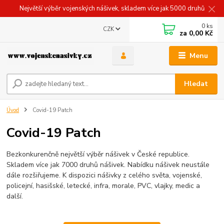
Největší výběr vojenských nášivek, skladem více jak 5000 druhů
0
ks
CZK
za
0,00 Kč
Menu
Hledat
Úvod
Covid-19 Patch
Covid-19 Patch
Bezkonkurenčně největší výběr nášivek v České republice.
Skladem více jak 7000 druhů nášivek. Nabídku nášivek neustále
dále rozšiřujeme. K dispozici nášivky z celého světa, vojenské,
policejní, hasišské, letecké, infra, morale, PVC, vlajky, medic a
další.