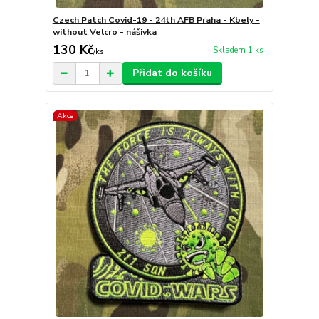
Czech Patch Covid-19 - 24th AFB Praha - Kbely -
without Velcro - nášivka
130 Kč
Skladem 1 ks
/
ks
Přidat do košíku
Akce