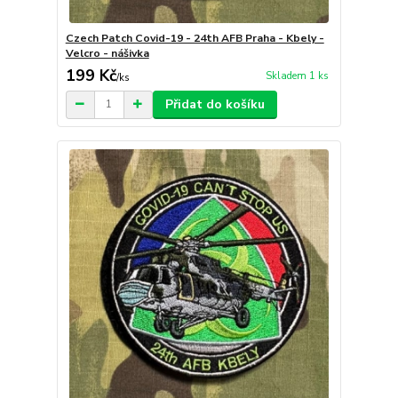
Czech Patch Covid-19 - 24th AFB Praha - Kbely -
Velcro - nášivka
199 Kč
Skladem 1 ks
/
ks
Přidat do košíku