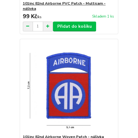
101inc 82nd Airborne PVC Patch - Multicam -
nášivka
99 Kč
Skladem 1 ks
/
ks
Přidat do košíku
101inc 82nd Airborne Woven Patch - nášivka