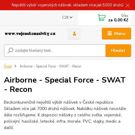
Největší výběr vojenských nášivek, skladem více jak 5000 druhů
0
ks
CZK
za
0,00 Kč
Menu
Hledat
Úvod
Airborne - Special Force - SWAT - Recon
Airborne - Special Force - SWAT
- Recon
Bezkonkurenčně největší výběr nášivek v České republice.
Skladem více jak 7000 druhů nášivek. Nabídku nášivek neustále
dále rozšiřujeme. K dispozici nášivky z celého světa, vojenské,
policejní, hasišské, letecké, infra, morale, PVC, vlajky, medic a
další.