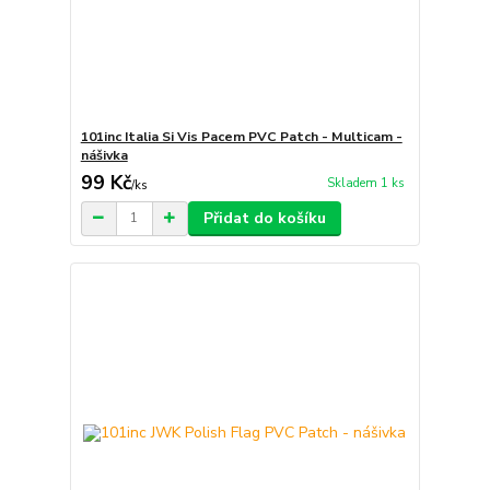
101inc Italia Si Vis Pacem PVC Patch - Multicam -
nášivka
99 Kč
Skladem 1 ks
/
ks
Přidat do košíku