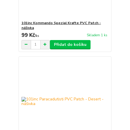
101inc Kommando Spezial Krafte PVC Patch -
nášivka
99 Kč
Skladem 1 ks
/
ks
Přidat do košíku