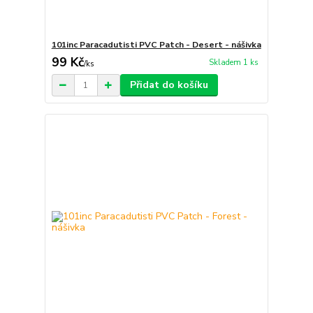
101inc Paracadutisti PVC Patch - Desert - nášivka
99 Kč
Skladem 1 ks
/
ks
Přidat do košíku