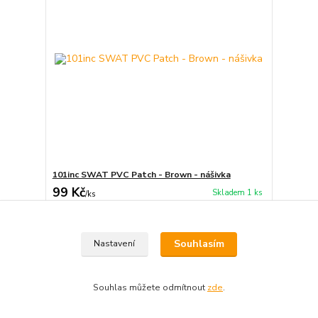
101inc SWAT PVC Patch - Brown - nášivka
99 Kč
Skladem 1 ks
/
ks
Přidat do košíku
Souhlasím
Nastavení
Souhlas můžete odmítnout
zde
.