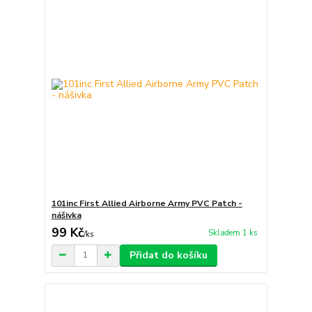
101inc First Allied Airborne Army PVC Patch -
nášivka
99 Kč
Skladem 1 ks
/
ks
Přidat do košíku