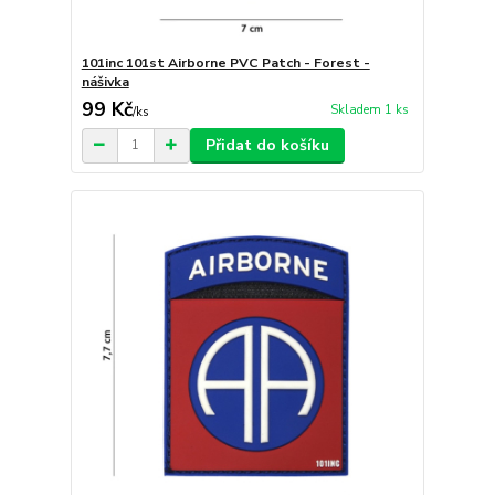
101inc 101st Airborne PVC Patch - Forest -
nášivka
99 Kč
Skladem 1 ks
/
ks
Přidat do košíku