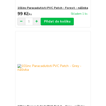
101inc Paracadutisti PVC Patch - Forest - nášivka
99 Kč
Skladem 1 ks
/
ks
Přidat do košíku