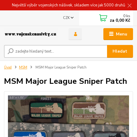
Největší výběr vojenských nášivek, skladem více jak 5000 druhů
0
ks
CZK
za
0,00 Kč
Menu
Hledat
Úvod
MSM
MSM Major League Sniper Patch
MSM Major League Sniper Patch