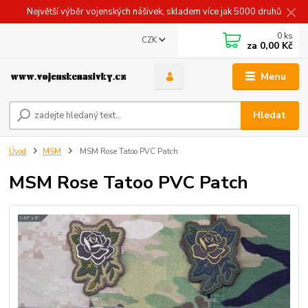
Největší výběr vojenských nášivek, skladem více jak 5000 druhů
0
ks
CZK
za
0,00 Kč
Menu
Hledat
Úvod
MSM
MSM Rose Tatoo PVC Patch
MSM Rose Tatoo PVC Patch