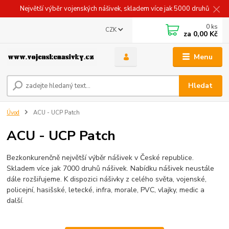
Největší výběr vojenských nášivek, skladem více jak 5000 druhů
0
ks
CZK
za
0,00 Kč
Menu
Hledat
Úvod
ACU - UCP Patch
ACU - UCP Patch
Bezkonkurenčně největší výběr nášivek v České republice.
Skladem více jak 7000 druhů nášivek. Nabídku nášivek neustále
dále rozšiřujeme. K dispozici nášivky z celého světa, vojenské,
policejní, hasišské, letecké, infra, morale, PVC, vlajky, medic a
další.