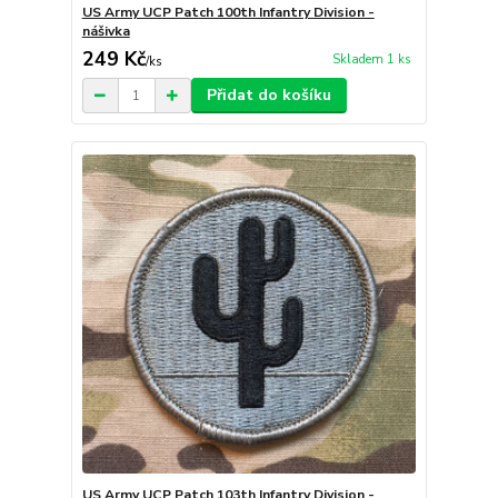
US Army UCP Patch 100th Infantry Division -
nášivka
249 Kč
Skladem 1 ks
/
ks
Přidat do košíku
US Army UCP Patch 103th Infantry Division -