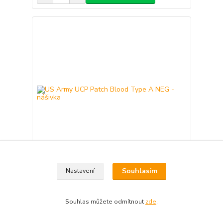
Souhlasím
Nastavení
US Army UCP Patch Blood Type A NEG - nášivka
150 Kč
Skladem 1 ks
/
ks
Souhlas můžete odmítnout
zde
.
Přidat do košíku