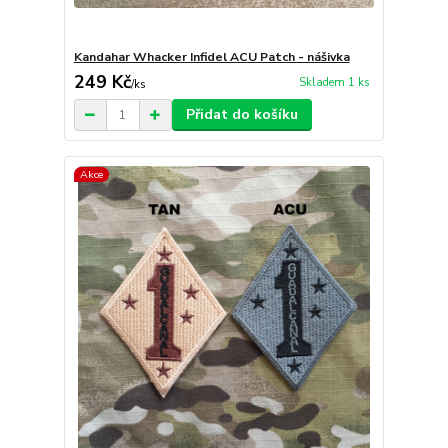
Kandahar Whacker Infidel ACU Patch - nášivka
249 Kč
Skladem 1 ks
/
ks
Přidat do košíku
Akce