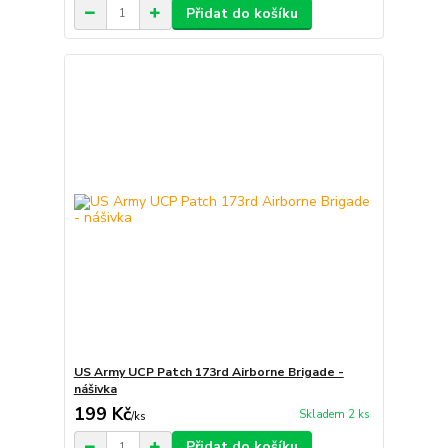
Přidat do košíku
US Army UCP Patch 173rd Airborne Brigade -
nášivka
199 Kč
Skladem 2 ks
/
ks
Přidat do košíku