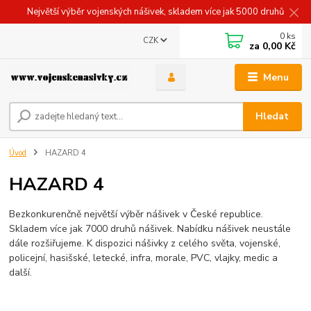
Největší výběr vojenských nášivek, skladem více jak 5000 druhů
0
ks
CZK
za
0,00 Kč
Menu
Hledat
Úvod
HAZARD 4
HAZARD 4
Bezkonkurenčně největší výběr nášivek v České republice.
Skladem více jak 7000 druhů nášivek. Nabídku nášivek neustále
dále rozšiřujeme. K dispozici nášivky z celého světa, vojenské,
policejní, hasišské, letecké, infra, morale, PVC, vlajky, medic a
další.