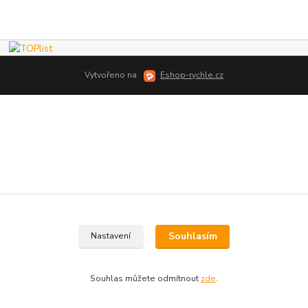
Vytvořeno na
Eshop-rychle.cz
Souhlasím
Nastavení
Souhlas můžete odmítnout
zde
.