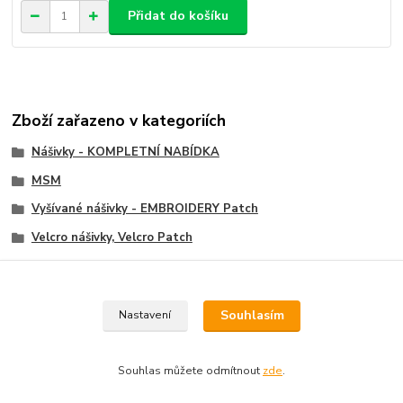
Přidat do košíku
Zboží zařazeno v kategoriích
Nášivky - KOMPLETNÍ NABÍDKA
MSM
Vyšívané nášivky - EMBROIDERY Patch
Velcro nášivky, Velcro Patch
Medic nášivky, Medic Patch
Souhlasím
Nastavení
Souhlas můžete odmítnout
zde
.
Vytvořeno na
Eshop-rychle.cz