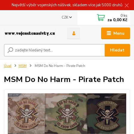
Největší výběr vojenských nášivek, skladem více jak 5000 druhů
0
ks
CZK
za
0,00 Kč
Menu
Hledat
Úvod
MSM
MSM Do No Harm - Pirate Patch
MSM Do No Harm - Pirate Patch