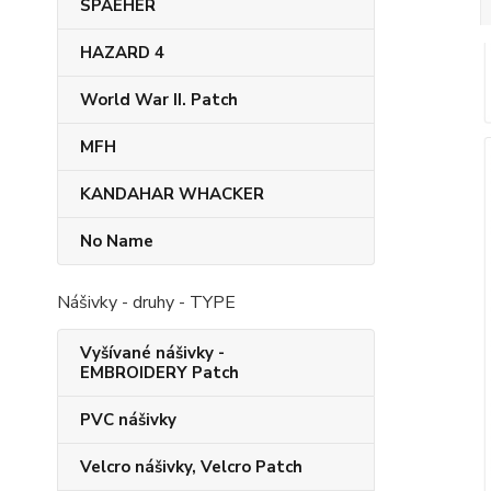
SPAEHER
HAZARD 4
World War II. Patch
MFH
KANDAHAR​ WHACKER
No Name
Nášivky - druhy - TYPE
Vyšívané nášivky -
EMBROIDERY Patch
PVC nášivky
Velcro nášivky, Velcro Patch