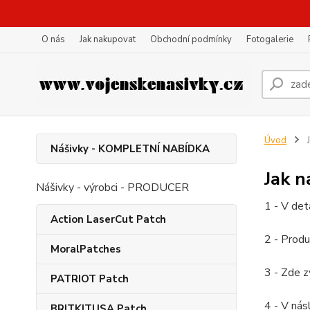
O nás
Jak nakupovat
Obchodní podmínky
Fotogalerie
Úvod
J
Nášivky - KOMPLETNÍ NABÍDKA
Jak 
Nášivky - výrobci - PRODUCER
1 - V det
Action LaserCut Patch
2 - Produ
MoralPatches
3 - Zde z
PATRIOT Patch
4 - V nás
BRITKITUSA Patch