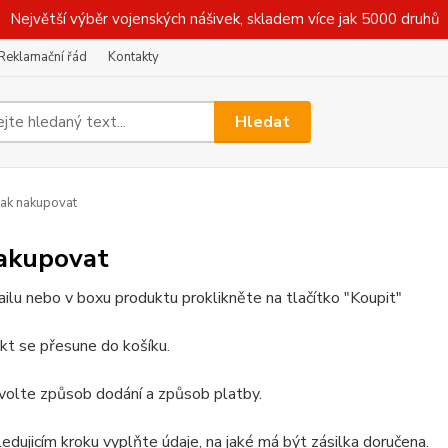
Největší výběr vojenských nášivek, skladem více jak 5000 druhů
Reklamační řád
Kontakty
Hledat
ak nakupovat
nakupovat
ailu nebo v boxu produktu proklikněte na tlačítko "Koupit"
kt se přesune do košíku.
volte způsob dodání a způsob platby.
ledujicím kroku vyplňte údaje, na jaké má být zásilka doručena.