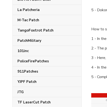
La Patcheria
5 - Doko
M-Tac Patch
How to 
TangoFoxtrot Patch
1 - In th
PatchMilitary
2 - The p
101inc
3 - Here
PoliceFirePatches
4 - In th
911Patches
5 - Compl
YJPF Patch
JTG
TF LaserCut Patch