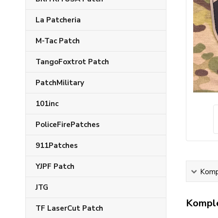
La Patcheria
M-Tac Patch
TangoFoxtrot Patch
PatchMilitary
101inc
PoliceFirePatches
911Patches
YJPF Patch
Kompl
JTG
Komple
TF LaserCut Patch