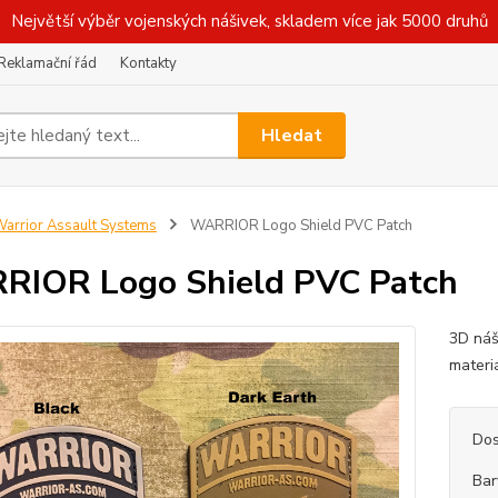
Největší výběr vojenských nášivek, skladem více jak 5000 druhů
Reklamační řád
Kontakty
Hledat
arrior Assault Systems
WARRIOR Logo Shield PVC Patch
IOR Logo Shield PVC Patch
3D náš
materi
Dos
Bar