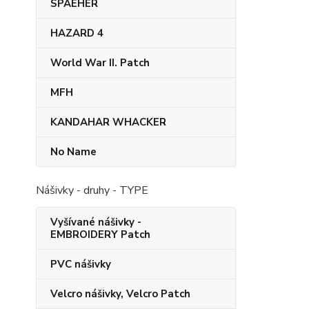
SPAEHER
HAZARD 4
World War II. Patch
MFH
KANDAHAR​ WHACKER
No Name
Nášivky - druhy - TYPE
Vyšívané nášivky -
EMBROIDERY Patch
PVC nášivky
Velcro nášivky, Velcro Patch