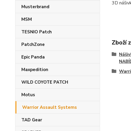
3D nášiv
Musterbrand
MSM
TESNIO Patch
Zboží 
PatchZone
Náši
Epic Panda
NABÍ
Maxpedition
Warri
WILD COYOTE PATCH
Motus
Warrior Assault Systems
TAD Gear