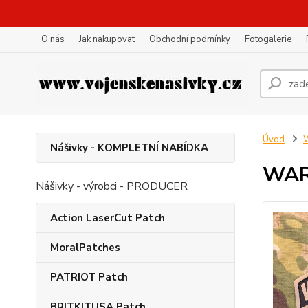
O nás
Jak nakupovat
Obchodní podmínky
Fotogalerie
Úvod
W
Nášivky - KOMPLETNÍ NABÍDKA
WARR
Nášivky - výrobci - PRODUCER
Action LaserCut Patch
MoralPatches
PATRIOT Patch
BRITKITUSA Patch