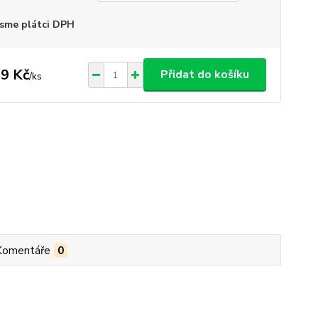
sme plátci DPH
9 Kč
Přidat do košíku
/
ks
Komentáře
0