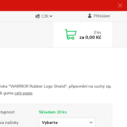
Přihlášení
CZK
0
ks
za
0,00 Kč
ivka "WARRIOR Rubber Logo Shield", připevnění na suchý zip,
ál guma
celý popis
tupnost
Skladem 10 ks
va našivky