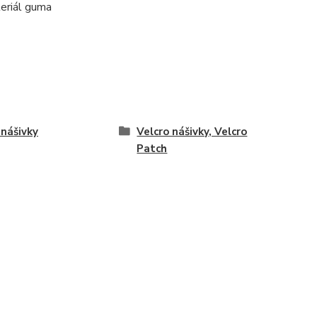
eriál guma
nášivky
Velcro nášivky, Velcro
Patch