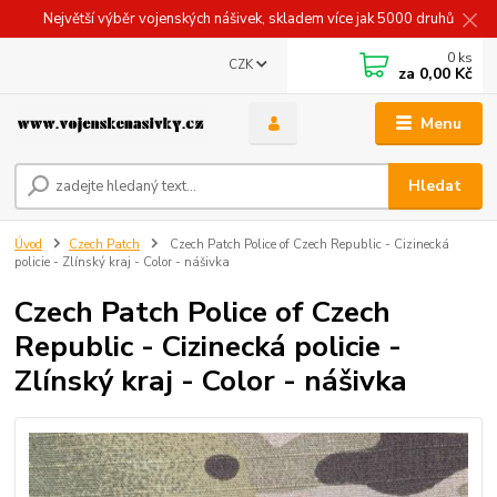
Největší výběr vojenských nášivek, skladem více jak 5000 druhů
0
ks
CZK
za
0,00 Kč
Menu
Hledat
Úvod
Czech Patch
Czech Patch Police of Czech Republic - Cizinecká
policie - Zlínský kraj - Color - nášivka
Czech Patch Police of Czech
Republic - Cizinecká policie -
Zlínský kraj - Color - nášivka