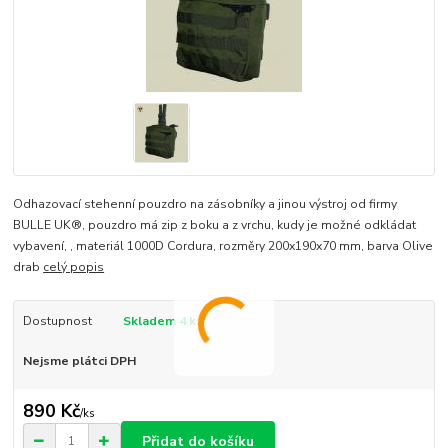
Odhazovací stehenní pouzdro na zásobníky a jinou výstroj od firmy
BULLE UK®, pouzdro má zip z boku a z vrchu, kudy je možné odkládat
vybavení, , materiál 1000D Cordura, rozměry 200x190x70 mm, barva Olive
drab
celý popis
Dostupnost
Skladem 4 ks
Nejsme plátci DPH
890 Kč
/
ks
Přidat do košíku