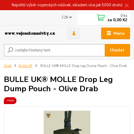
Největší výběr vojenských nášivek, skladem více jak 5000 druhů
0
ks
CZK
za
0,00 Kč
Menu
Hledat
Úvod
Bulle UK
BULLE UK® MOLLE Drop Leg Dump Pouch - Olive Drab
BULLE UK® MOLLE Drop Leg
Dump Pouch - Olive Drab
Akce