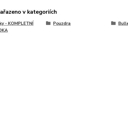
zařazeno v kategoriích
vky - KOMPLETNÍ
Pouzdra
Bull
DKA