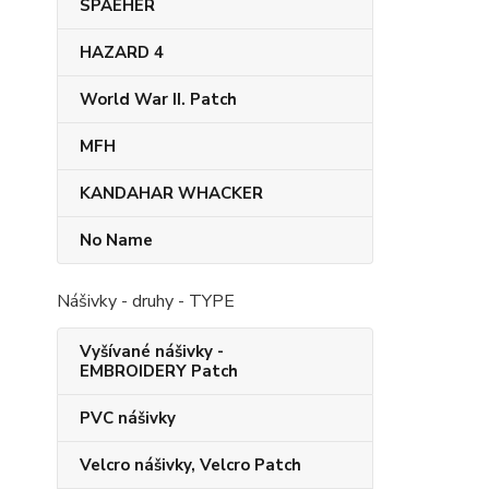
SPAEHER
HAZARD 4
World War II. Patch
MFH
KANDAHAR​ WHACKER
No Name
Nášivky - druhy - TYPE
Vyšívané nášivky -
EMBROIDERY Patch
PVC nášivky
Velcro nášivky, Velcro Patch