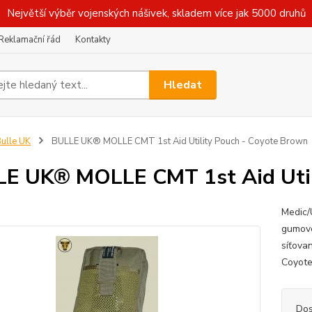
Největší výběr vojenských nášivek, skladem více jak 5000 druhů
Reklamační řád
Kontakty
Hledat
ulle UK
BULLE UK® MOLLE CMT 1st Aid Utility Pouch - Coyote Brown
E UK® MOLLE CMT 1st Aid Util
Medic/
gumové
síťova
Coyot
Dos