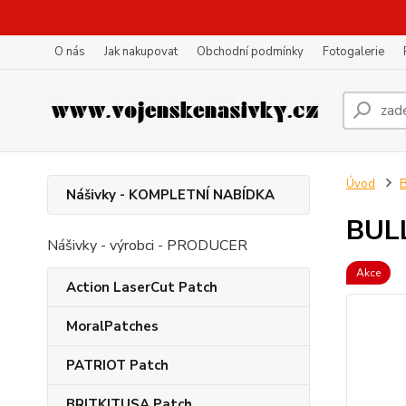
O nás
Jak nakupovat
Obchodní podmínky
Fotogalerie
Úvod
B
Nášivky - KOMPLETNÍ NABÍDKA
BULL
Nášivky - výrobci - PRODUCER
Akce
Action LaserCut Patch
MoralPatches
PATRIOT Patch
BRITKITUSA Patch