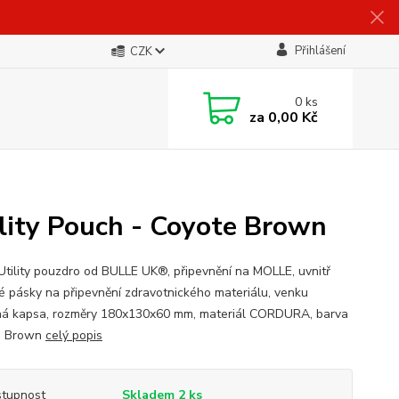
Přihlášení
CZK
0
ks
za
0,00 Kč
ity Pouch - Coyote Brown
Utility pouzdro od BULLE UK®, připevnění na MOLLE, uvnitř
 pásky na připevnění zdravotnického materiálu, venku
ná kapsa, rozměry 180x130x60 mm, materiál CORDURA, barva
e Brown
celý popis
tupnost
Skladem 2 ks