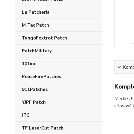
La Patcheria
M-Tac Patch
TangoFoxtrot Patch
PatchMilitary
101inc
Kompl
PoliceFirePatches
Komple
911Patches
Medic/Ut
YJPF Patch
síťovaná
JTG
TF LaserCut Patch