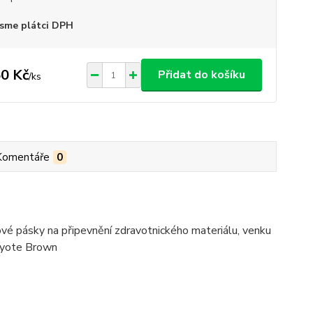
sme plátci DPH
0 Kč
Přidat do košíku
/
ks
Komentáře
0
é pásky na připevnění zdravotnického materiálu, venku
oyote Brown