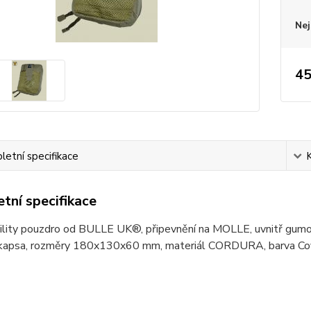
Nej
45
etní specifikace
tní specifikace
ility pouzdro od BULLE UK®, připevnění na MOLLE, uvnitř gumov
 kapsa, rozměry 180x130x60 mm, materiál CORDURA, barva C