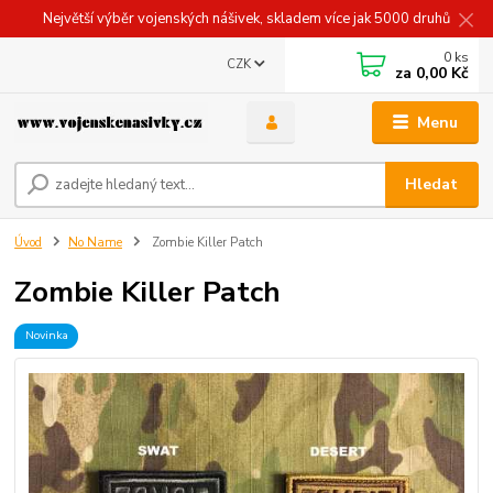
Největší výběr vojenských nášivek, skladem více jak 5000 druhů
0
ks
CZK
za
0,00 Kč
Menu
Hledat
Úvod
No Name
Zombie Killer Patch
Zombie Killer Patch
Novinka