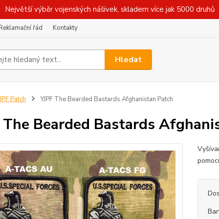
Největší výběr vojenských nášivek, skladem více jak 5000 druhů
Reklamační řád
Kontakty
Hledat
JPF Patch
YJPF The Bearded Bastards Afghanistan Patch
 The Bearded Bastards Afghani
Vyšíva
pomocí
Dos
Bar