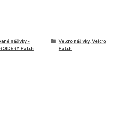
vané nášivky -
Velcro nášivky, Velcro
ROIDERY Patch
Patch