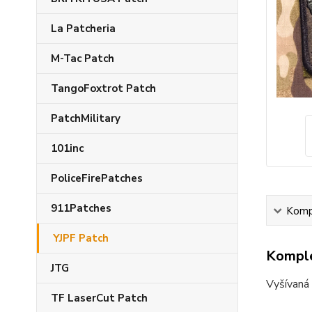
La Patcheria
M-Tac Patch
TangoFoxtrot Patch
PatchMilitary
101inc
PoliceFirePatches
911Patches
Kompl
YJPF Patch
Komple
JTG
Vyšívaná
TF LaserCut Patch