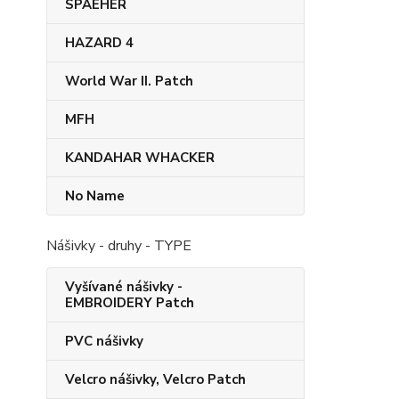
SPAEHER
HAZARD 4
World War II. Patch
MFH
KANDAHAR​ WHACKER
No Name
Nášivky - druhy - TYPE
Vyšívané nášivky -
EMBROIDERY Patch
PVC nášivky
Velcro nášivky, Velcro Patch