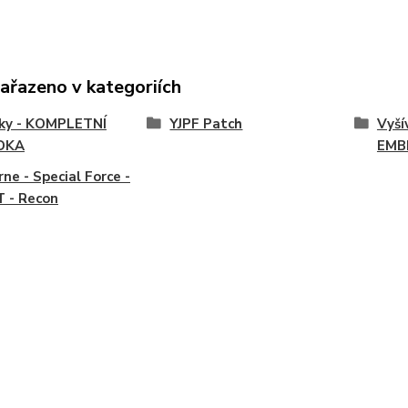
zařazeno v kategoriích
vky - KOMPLETNÍ
YJPF Patch
Vyší
DKA
EMB
rne - Special Force -
 - Recon