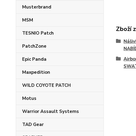
Musterbrand
MSM
Zboží 
TESNIO Patch
Náši
PatchZone
NABÍ
Airbo
Epic Panda
SWAT
Maxpedition
WILD COYOTE PATCH
Motus
Warrior Assault Systems
TAD Gear