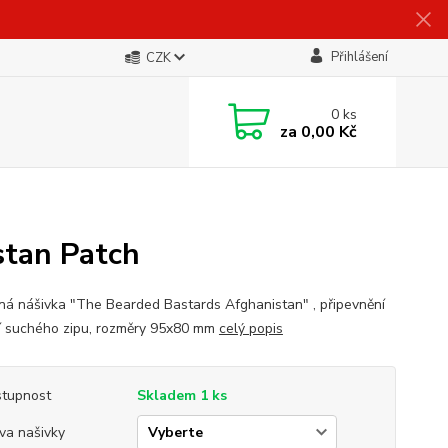
Přihlášení
CZK
0
ks
za
0,00 Kč
stan Patch
ná nášivka "The Bearded Bastards Afghanistan" , připevnění
 suchého zipu, rozměry 95x80 mm
celý popis
tupnost
Skladem 1 ks
va našivky