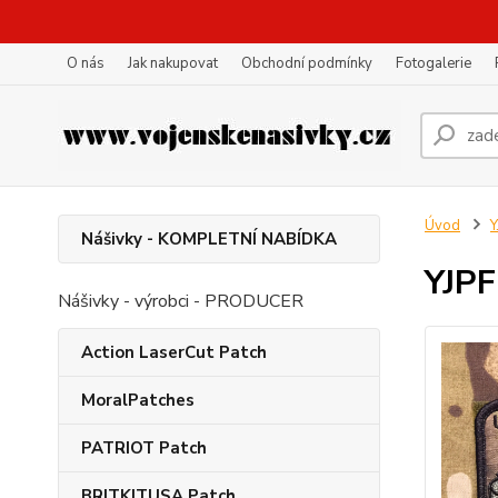
O nás
Jak nakupovat
Obchodní podmínky
Fotogalerie
Úvod
Y
Nášivky - KOMPLETNÍ NABÍDKA
YJPF
Nášivky - výrobci - PRODUCER
Action LaserCut Patch
MoralPatches
PATRIOT Patch
BRITKITUSA Patch