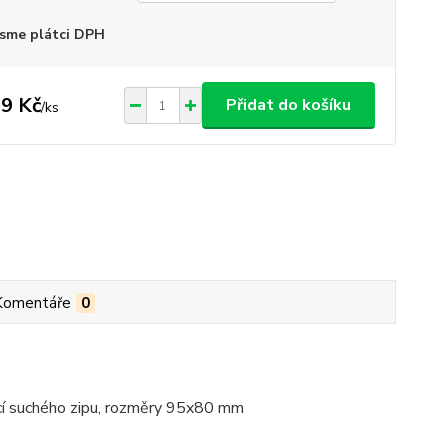
sme plátci DPH
9 Kč
Přidat do košíku
/
ks
Komentáře
0
cí suchého zipu, rozměry 95x80 mm