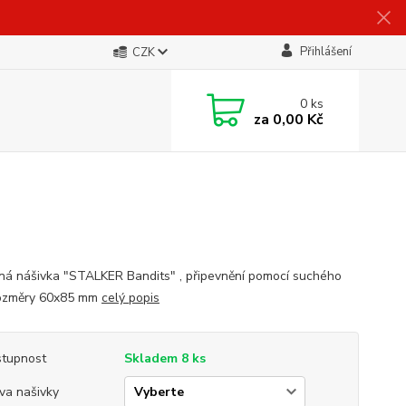
Přihlášení
CZK
0
ks
za
0,00 Kč
ná nášivka "STALKER Bandits" , připevnění pomocí suchého
rozměry 60x85 mm
celý popis
tupnost
Skladem 8 ks
va našivky