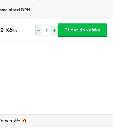
sme plátci DPH
9 Kč
Přidat do košíku
/
ks
Komentáře
0