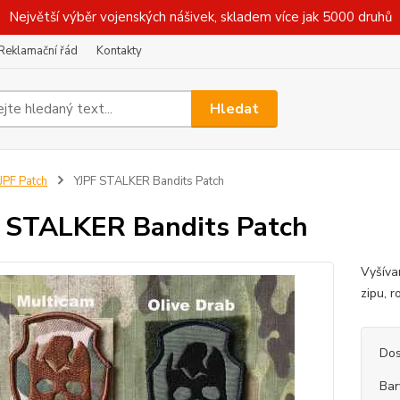
Největší výběr vojenských nášivek, skladem více jak 5000 druhů
Reklamační řád
Kontakty
Hledat
JPF Patch
YJPF STALKER Bandits Patch
 STALKER Bandits Patch
Vyšíva
zipu, 
Dos
Bar