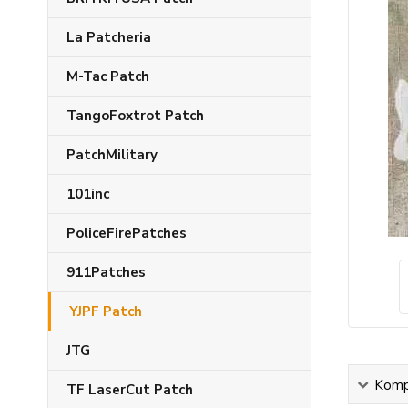
La Patcheria
M-Tac Patch
TangoFoxtrot Patch
PatchMilitary
101inc
PoliceFirePatches
911Patches
YJPF Patch
JTG
Kompl
TF LaserCut Patch