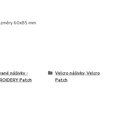
 rozměry 60x85 mm
vané nášivky -
Velcro nášivky, Velcro
ROIDERY Patch
Patch