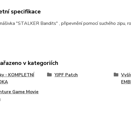
tní specifikace
 nášivka "STALKER Bandits" , připevnění pomocí suchého zipu,
zařazeno v kategoriích
vky - KOMPLETNÍ
YJPF Patch
Vyší
DKA
EMB
nture Game Movie
h