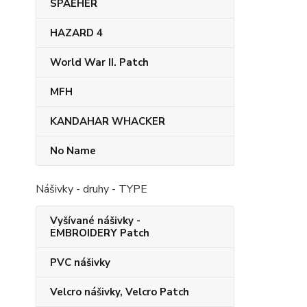
SPAEHER
HAZARD 4
World War II. Patch
MFH
KANDAHAR​ WHACKER
No Name
Nášivky - druhy - TYPE
Vyšívané nášivky -
EMBROIDERY Patch
PVC nášivky
Velcro nášivky, Velcro Patch