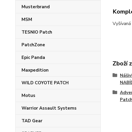
Musterbrand
Komple
MSM
Vyšívaná
TESNIO Patch
PatchZone
Epic Panda
Zboží 
Maxpedition
Náši
NABÍ
WILD COYOTE PATCH
Adve
Motus
Patc
Warrior Assault Systems
TAD Gear