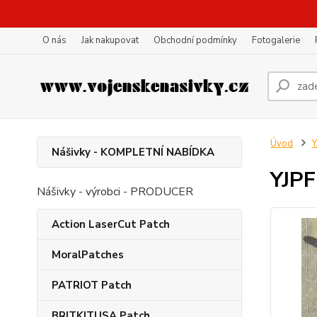
O nás
Jak nakupovat
Obchodní podmínky
Fotogalerie
Úvod
Y
Nášivky - KOMPLETNÍ NABÍDKA
YJPF
Nášivky - výrobci - PRODUCER
Action LaserCut Patch
MoralPatches
PATRIOT Patch
BRITKITUSA Patch