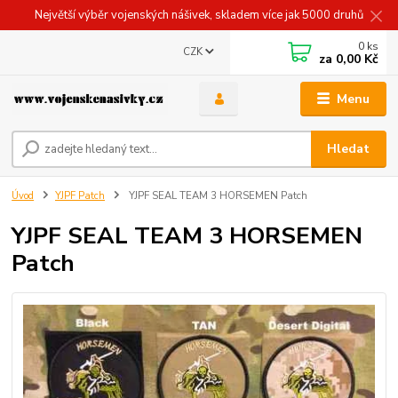
Největší výběr vojenských nášivek, skladem více jak 5000 druhů
0
ks
CZK
za
0,00 Kč
Menu
Hledat
Úvod
YJPF Patch
YJPF SEAL TEAM 3 HORSEMEN Patch
YJPF SEAL TEAM 3 HORSEMEN
Patch