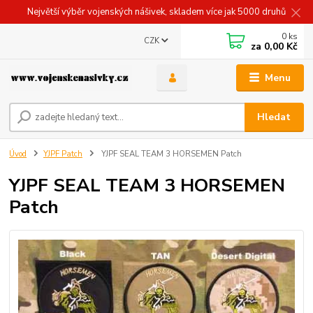
Největší výběr vojenských nášivek, skladem více jak 5000 druhů
0
ks
CZK
za
0,00 Kč
Menu
Hledat
Úvod
YJPF Patch
YJPF SEAL TEAM 3 HORSEMEN Patch
YJPF SEAL TEAM 3 HORSEMEN
Patch