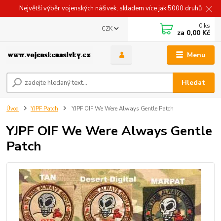
Největší výběr vojenských nášivek, skladem více jak 5000 druhů
0
ks
CZK
za
0,00 Kč
Menu
Hledat
Úvod
YJPF Patch
YJPF OIF We Were Always Gentle Patch
YJPF OIF We Were Always Gentle
Patch