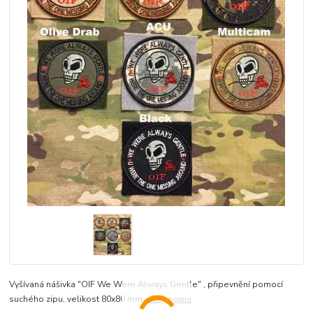
Vyšívaná nášivka "OIF We Were Always Gentle" , připevnění pomocí
suchého zipu, velikost 80x80 mm
celý popis