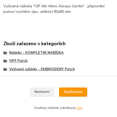
Vyšívaná nášivka "OIF We Were Always Gentle" , připevnění
pomocí suchého zipu, velikost 80x80 mm
Zboží zařazeno v kategoriích
Nášivky - KOMPLETNÍ NABÍDKA
YJPF Patch
Vyšívané nášivky - EMBROIDERY Patch
Velcro nášivky, Velcro Patch
Souhlasím
Nastavení
Souhlas můžete odmítnout
zde
.
Vytvořeno na
Eshop-rychle.cz