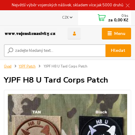
Největší výběr vojenských nášivek, skladem více jak 5000 druhů
0
ks
CZK
za
0,00 Kč
Menu
Hledat
Úvod
YJPF Patch
YJPF H8 U Tard Corps Patch
YJPF H8 U Tard Corps Patch