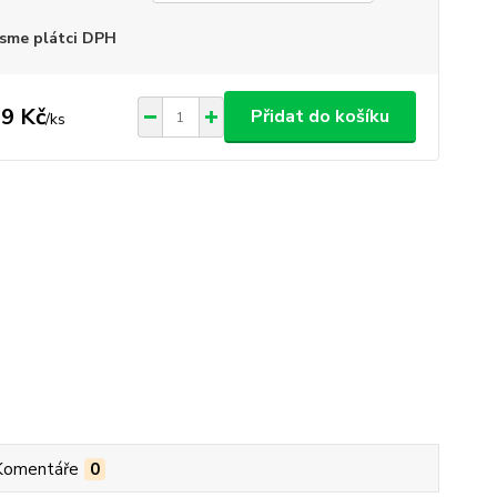
sme plátci DPH
9 Kč
Přidat do košíku
/
ks
Komentáře
0