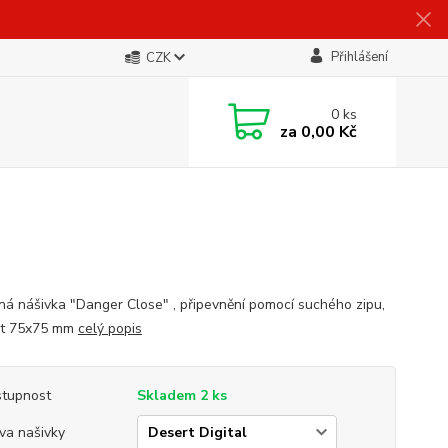
Přihlášení
CZK
0
ks
za
0,00 Kč
ná nášivka "Danger Close" , připevnění pomocí suchého zipu,
st 75x75 mm
celý popis
tupnost
Skladem 2 ks
va našivky