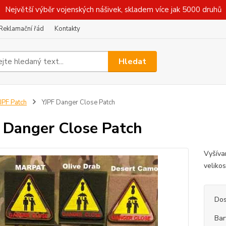
Největší výběr vojenských nášivek, skladem více jak 5000 druhů
Reklamační řád
Kontakty
Hledat
JPF Patch
YJPF Danger Close Patch
 Danger Close Patch
Vyšíva
veliko
Dos
Bar