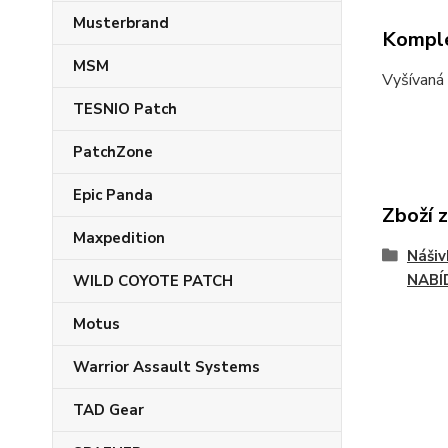
Musterbrand
Komple
MSM
Vyšívaná 
TESNIO Patch
PatchZone
Epic Panda
Zboží 
Maxpedition
Náši
NABÍ
WILD COYOTE PATCH
Motus
Warrior Assault Systems
TAD Gear