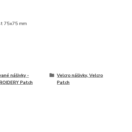
kost 75x75 mm
vané nášivky -
Velcro nášivky, Velcro
ROIDERY Patch
Patch