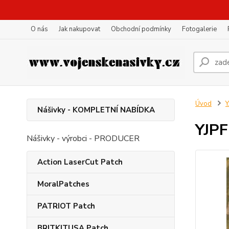
O nás
Jak nakupovat
Obchodní podmínky
Fotogalerie
Úvod
Y
Nášivky - KOMPLETNÍ NABÍDKA
YJPF
Nášivky - výrobci - PRODUCER
Action LaserCut Patch
MoralPatches
PATRIOT Patch
BRITKITUSA Patch