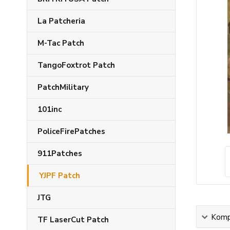
La Patcheria
M-Tac Patch
TangoFoxtrot Patch
PatchMilitary
101inc
PoliceFirePatches
911Patches
YJPF Patch
JTG
Kompl
TF LaserCut Patch