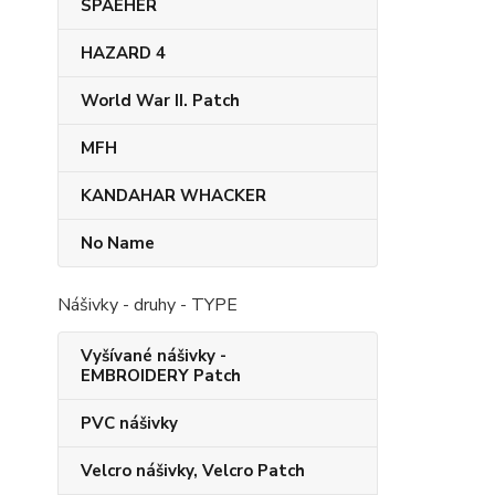
SPAEHER
HAZARD 4
World War II. Patch
MFH
KANDAHAR​ WHACKER
No Name
Nášivky - druhy - TYPE
Vyšívané nášivky -
EMBROIDERY Patch
PVC nášivky
Velcro nášivky, Velcro Patch