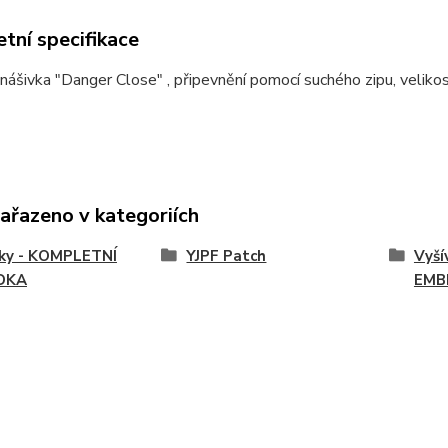
tní specifikace
nášivka "Danger Close" , připevnění pomocí suchého zipu, veli
zařazeno v kategoriích
vky - KOMPLETNÍ
YJPF Patch
Vyší
DKA
EMB