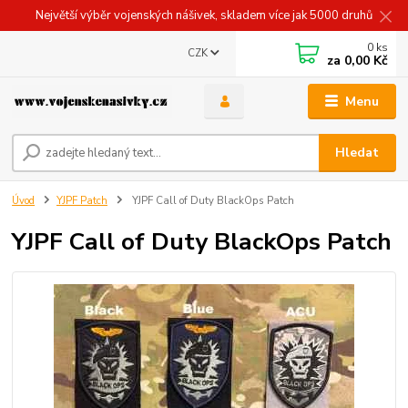
Největší výběr vojenských nášivek, skladem více jak 5000 druhů
0
ks
CZK
za
0,00 Kč
Menu
Hledat
Úvod
YJPF Patch
YJPF Call of Duty BlackOps Patch
YJPF Call of Duty BlackOps Patch