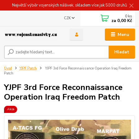
Největší výběr vojenských nášivek, skladem více jak 5000 druhů
0
ks
CZK
za
0,00 Kč
Menu
Hledat
Úvod
YJPF Patch
YJPF 3rd Force Reconnaissance Operation Iraq Freedom
Patch
YJPF 3rd Force Reconnaissance
Operation Iraq Freedom Patch
Akce