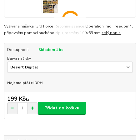
Vyšívaná nášivka "3rd Force Reconnaissance Operation Iraq Freedom" ,
připevnění pomocí suchého zipu, rozměry 100x85 mm
celý popis
Dostupnost
Skladem 1 ks
Barva našivky
Nejsme plátci DPH
199 Kč
/
ks
Přidat do košíku