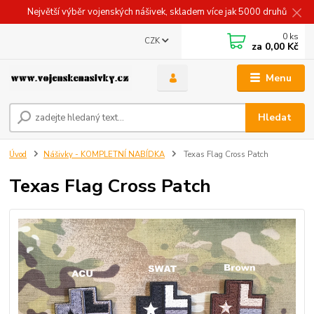
Největší výběr vojenských nášivek, skladem více jak 5000 druhů
0
ks
CZK
za
0,00 Kč
Menu
Hledat
Úvod
Nášivky - KOMPLETNÍ NABÍDKA
Texas Flag Cross Patch
Texas Flag Cross Patch