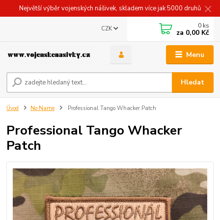
Největší výběr vojenských nášivek, skladem více jak 5000 druhů
0
ks
CZK
za
0,00 Kč
Menu
Hledat
Úvod
No Name
Professional Tango Whacker Patch
Professional Tango Whacker
Patch