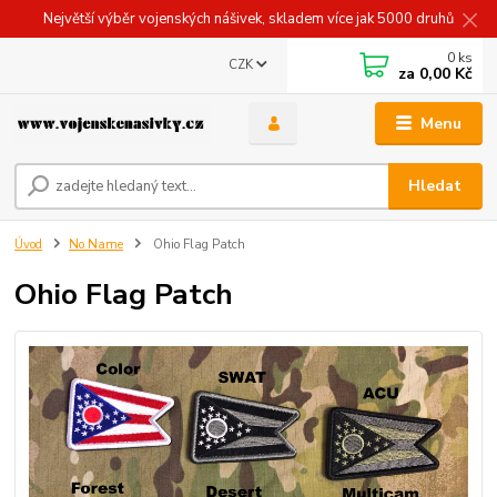
Největší výběr vojenských nášivek, skladem více jak 5000 druhů
0
ks
CZK
za
0,00 Kč
Menu
Hledat
Úvod
No Name
Ohio Flag Patch
Ohio Flag Patch