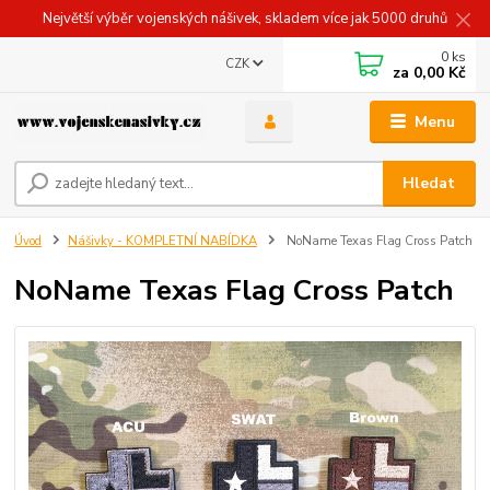
Největší výběr vojenských nášivek, skladem více jak 5000 druhů
0
ks
CZK
za
0,00 Kč
Menu
Hledat
Úvod
Nášivky - KOMPLETNÍ NABÍDKA
NoName Texas Flag Cross Patch
NoName Texas Flag Cross Patch