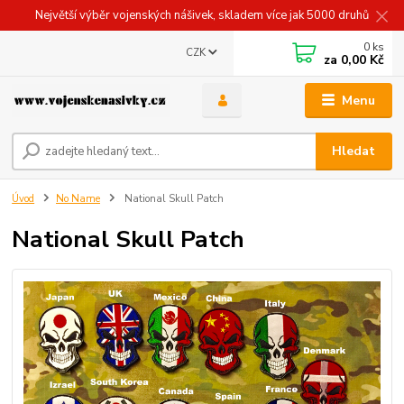
Největší výběr vojenských nášivek, skladem více jak 5000 druhů
0
ks
CZK
za
0,00 Kč
Menu
Hledat
Úvod
No Name
National Skull Patch
National Skull Patch