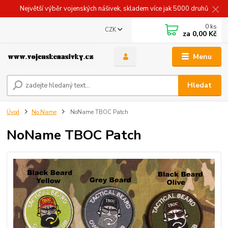
Největší výběr vojenských nášivek, skladem více jak 5000 druhů
0
ks
CZK
za
0,00 Kč
Menu
Hledat
Úvod
No Name
NoName TBOC Patch
NoName TBOC Patch