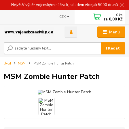
Největší výběr vojenských nášivek, skladem více jak 5000 druhů
0
ks
CZK
za
0,00 Kč
Menu
Hledat
Úvod
MSM
MSM Zombie Hunter Patch
MSM Zombie Hunter Patch