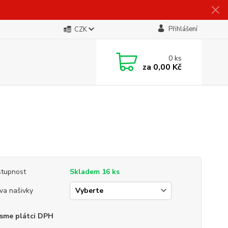
Přihlášení
CZK
0
ks
za
0,00 Kč
tupnost
Skladem 16 ks
va našivky
sme plátci DPH