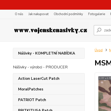
O nás
Jak nakupovat
Obchodní podmínky
Fotogalerie
Úvod
Nášivky - KOMPLETNÍ NABÍDKA
MSM 
Nášivky - výrobci - PRODUCER
Action LaserCut Patch
MoralPatches
PATRIOT Patch
BRITKITUSA Patch