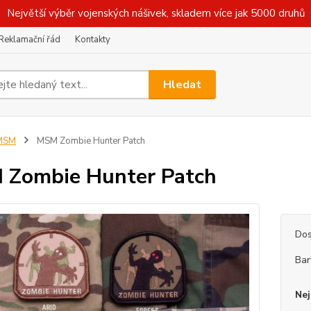
Největší výběr vojenských nášivek, skladem více jak 5000 druhů
Reklamační řád
Kontakty
Hledat
MSM
MSM Zombie Hunter Patch
Zombie Hunter Patch
Dos
Bar
Nej