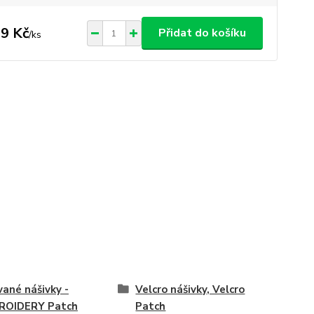
9 Kč
Přidat do košíku
/
ks
vané nášivky -
Velcro nášivky, Velcro
ROIDERY Patch
Patch