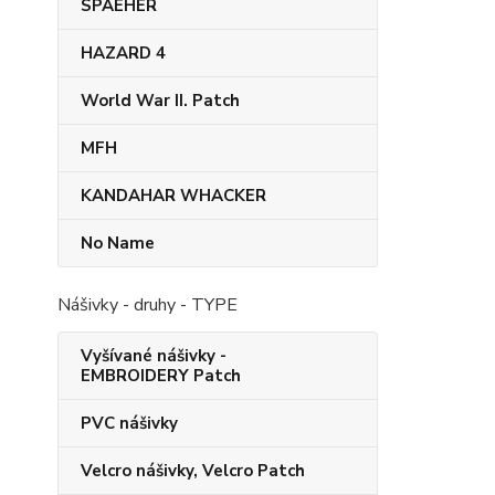
SPAEHER
HAZARD 4
World War II. Patch
MFH
KANDAHAR​ WHACKER
No Name
Nášivky - druhy - TYPE
Vyšívané nášivky -
EMBROIDERY Patch
PVC nášivky
Velcro nášivky, Velcro Patch