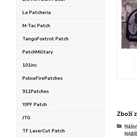
La Patcheria
M-Tac Patch
TangoFoxtrot Patch
PatchMilitary
101inc
PoliceFirePatches
911Patches
YJPF Patch
Zboží 
JTG
Náši
TF LaserCut Patch
NABÍ