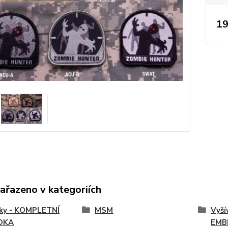
19
zařazeno v kategoriích
vky - KOMPLETNÍ
MSM
Vyší
DKA
EMB