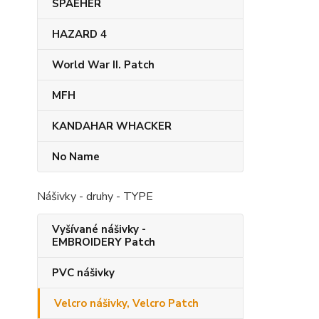
SPAEHER
HAZARD 4
World War II. Patch
MFH
KANDAHAR​ WHACKER
No Name
Nášivky - druhy - TYPE
Vyšívané nášivky -
EMBROIDERY Patch
PVC nášivky
Velcro nášivky, Velcro Patch