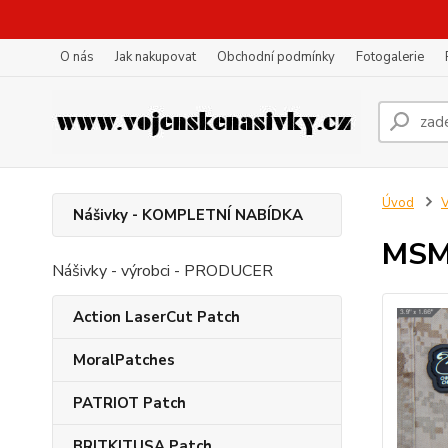
O nás
Jak nakupovat
Obchodní podmínky
Fotogalerie
Úvod
V
Nášivky - KOMPLETNÍ NABÍDKA
MSM
Nášivky - výrobci - PRODUCER
Action LaserCut Patch
MoralPatches
PATRIOT Patch
BRITKITUSA Patch