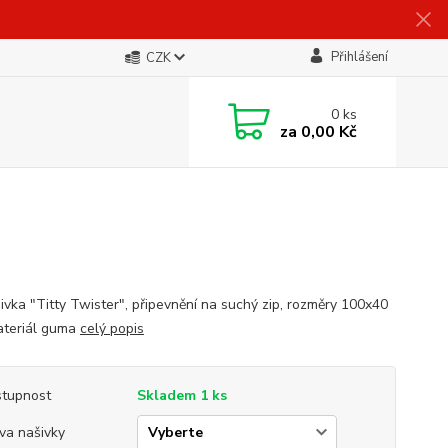
Přihlášení
CZK
0
ks
za
0,00 Kč
ivka "Titty Twister", připevnění na suchý zip, rozměry 100x40
teriál guma
celý popis
tupnost
Skladem 1 ks
va našivky