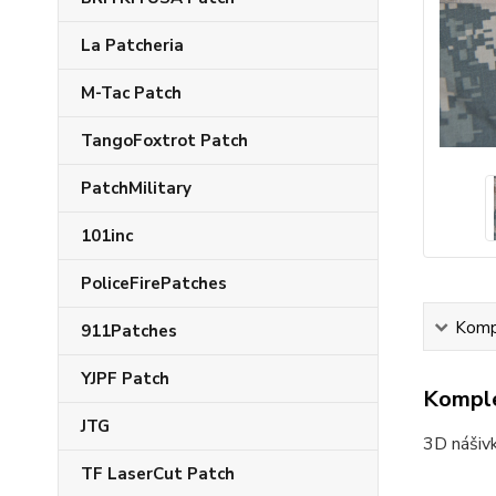
La Patcheria
M-Tac Patch
TangoFoxtrot Patch
PatchMilitary
101inc
PoliceFirePatches
Kompl
911Patches
YJPF Patch
Komple
JTG
3D nášivk
TF LaserCut Patch