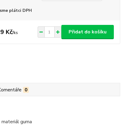
sme plátci DPH
9 Kč
Přidat do košíku
/
ks
Komentáře
0
, materiál guma