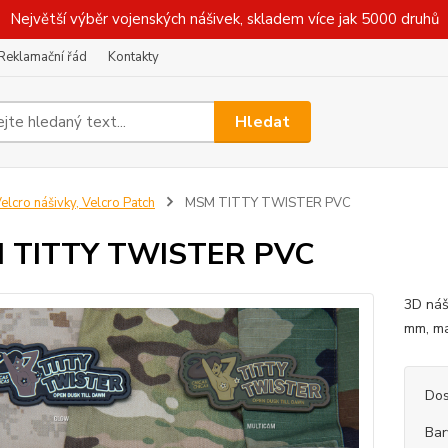
Největší výběr vojenských nášivek, skladem více jak 5000 druhů
Reklamační řád
Kontakty
Hledat
elcro nášivky, Velcro Patch
MSM TITTY TWISTER PVC
 TITTY TWISTER PVC
3D náš
mm, ma
Dos
Bar