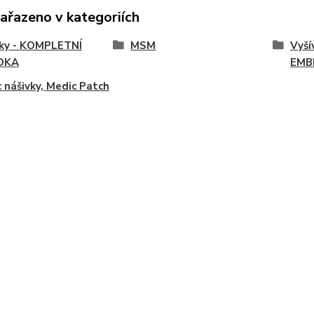
zařazeno v kategoriích
vky - KOMPLETNÍ
MSM
Vyší
DKA
EMB
 nášivky, Medic Patch