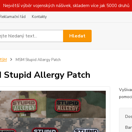
Největší výběr vojenských nášivek, skladem více jak 5000 druhů
Reklamační řád
Kontakty
Hledat
MSM
MSM Stupid Allergy Patch
Stupid Allergy Patch
Vyšíva
pomocí
Dos
Bar