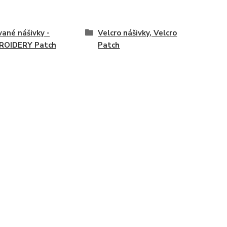
vané nášivky -
Velcro nášivky, Velcro
ROIDERY Patch
Patch