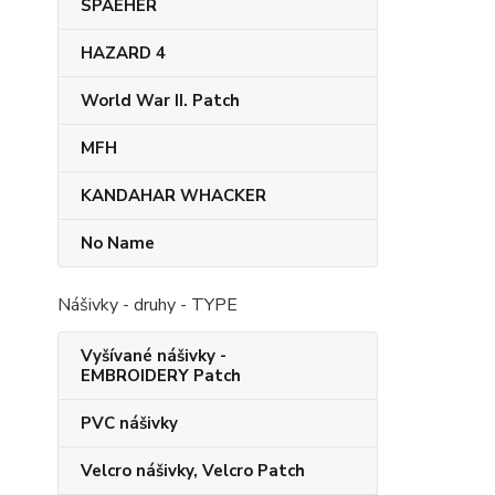
SPAEHER
HAZARD 4
World War II. Patch
MFH
KANDAHAR​ WHACKER
No Name
Nášivky - druhy - TYPE
Vyšívané nášivky -
EMBROIDERY Patch
PVC nášivky
Velcro nášivky, Velcro Patch