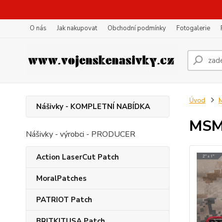
O nás
Jak nakupovat
Obchodní podmínky
Fotogalerie
Úvod
Nášivky - KOMPLETNÍ NABÍDKA
MSM 
Nášivky - výrobci - PRODUCER
Action LaserCut Patch
MoralPatches
PATRIOT Patch
BRITKITUSA Patch