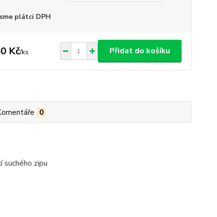
sme plátci DPH
0 Kč
Přidat do košíku
/
ks
Komentáře
0
í suchého zipu