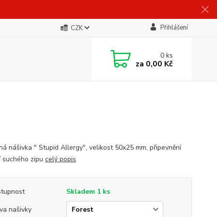
Přihlášení
CZK
0
ks
za
0,00 Kč
ná nášivka " Stupid Allergy", velikost 50x25 mm, připevnění
 suchého zipu
celý popis
tupnost
Skladem 1 ks
va našivky