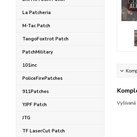
La Patcheria
M-Tac Patch
TangoFoxtrot Patch
PatchMilitary
101inc
Kompl
PoliceFirePatches
Komple
911Patches
Vyšívaná 
YJPF Patch
JTG
TF LaserCut Patch