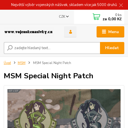
Největší výběr vojenských nášivek, skladem více jak 5000 druhů
0
ks
CZK
za
0,00 Kč
Menu
Hledat
Úvod
MSM
MSM Special Night Patch
MSM Special Night Patch