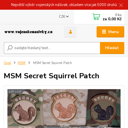
Největší výběr vojenských nášivek, skladem více jak 5000 druhů
0
ks
CZK
za
0,00 Kč
Menu
Hledat
Úvod
MSM
MSM Secret Squirrel Patch
MSM Secret Squirrel Patch