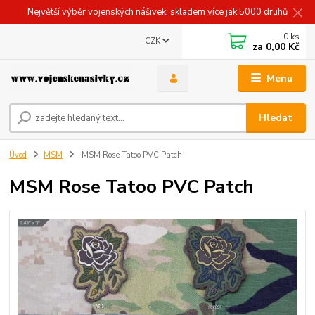
Největší výběr vojenských nášivek, skladem více jak 5000 druhů
0
ks
CZK
za
0,00 Kč
Menu
Hledat
Úvod
MSM
MSM Rose Tatoo PVC Patch
MSM Rose Tatoo PVC Patch