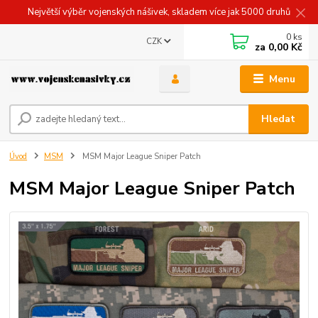
Největší výběr vojenských nášivek, skladem více jak 5000 druhů
0
ks
CZK
za
0,00 Kč
Menu
Hledat
Úvod
MSM
MSM Major League Sniper Patch
MSM Major League Sniper Patch