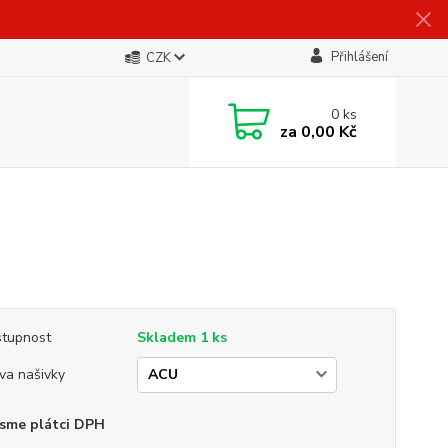
Přihlášení
CZK
0
ks
za
0,00 Kč
tupnost
Skladem 1 ks
va našivky
sme plátci DPH