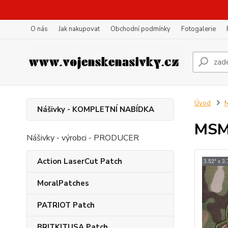
O nás
Jak nakupovat
Obchodní podmínky
Fotogalerie
Úvod
Nášivky - KOMPLETNÍ NABÍDKA
MSM
Nášivky - výrobci - PRODUCER
Action LaserCut Patch
MoralPatches
PATRIOT Patch
BRITKITUSA Patch