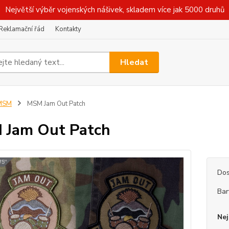
Největší výběr vojenských nášivek, skladem více jak 5000 druhů
Reklamační řád
Kontakty
Hledat
MSM
MSM Jam Out Patch
 Jam Out Patch
Dos
Bar
Nej