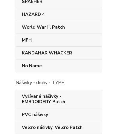
SPAEHER
HAZARD 4
World War II. Patch
MFH
KANDAHAR​ WHACKER
No Name
Nášivky - druhy - TYPE
Vyšívané nášivky -
EMBROIDERY Patch
PVC nášivky
Velcro nášivky, Velcro Patch