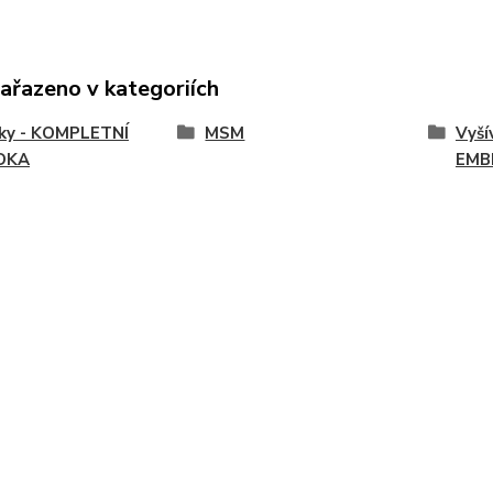
zařazeno v kategoriích
vky - KOMPLETNÍ
MSM
Vyší
DKA
EMB