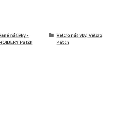
vané nášivky -
Velcro nášivky, Velcro
ROIDERY Patch
Patch