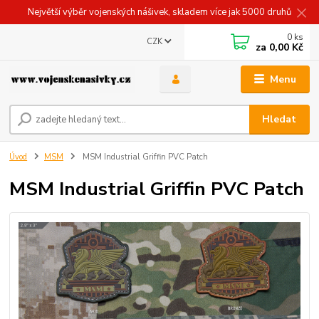
Největší výběr vojenských nášivek, skladem více jak 5000 druhů
0
ks
CZK
za
0,00 Kč
Menu
Hledat
Úvod
MSM
MSM Industrial Griffin PVC Patch
MSM Industrial Griffin PVC Patch