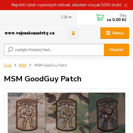
Největší výběr vojenských nášivek, skladem více jak 5000 druhů
0
ks
CZK
za
0,00 Kč
Menu
Hledat
Úvod
MSM
MSM GoodGuy Patch
MSM GoodGuy Patch