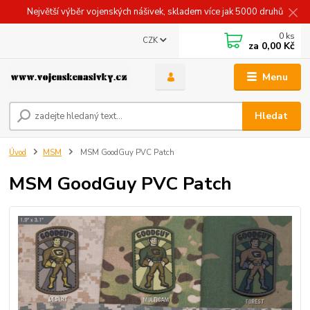
Největší výběr vojenských nášivek, skladem více jak 5000 druhů
0
ks
CZK
za
0,00 Kč
Menu
Hledat
Úvod
MSM
MSM GoodGuy PVC Patch
MSM GoodGuy PVC Patch